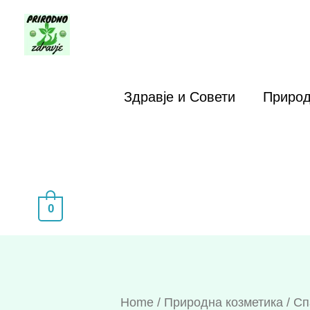
Skip
to
content
Здравје и Совети
Природ
0
Home
/
Природна козметика
/ Сп